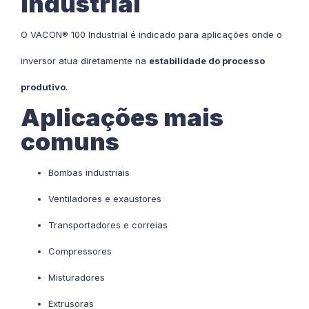
Industrial
O VACON® 100 Industrial é indicado para aplicações onde o
inversor atua diretamente na
estabilidade do processo
produtivo
.
Aplicações mais
comuns
Bombas industriais
Ventiladores e exaustores
Transportadores e correias
Compressores
Misturadores
Extrusoras