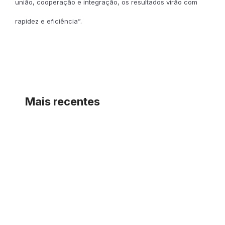
união, cooperação e integração, os resultados virão com
rapidez e eficiência”.
Mais recentes
CONTRATOS DE MANUTENÇÃO
CONTRATOS E LOCAÇÃO DE INVERSOR
INVERSOR DE FREQUÊNCIA
MANUTENÇÃO CORRETIVA
MANUTENÇÃO CORRETIVA INDUSTRIAL
MANUTENÇÃO INDUSTRIAL
PARADA NÃO PROGRAMADA