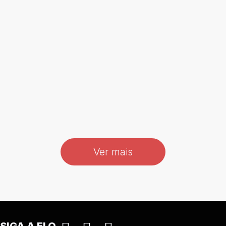
fevereiro 13, 2026
Manutenção Preventiva Industrial:
reduzir paradas com rotina, padrão e
histórico
By Elo Solutions
Ver mais