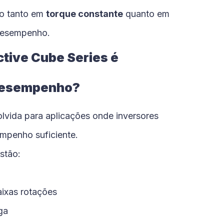
ão tanto em
torque constante
quanto em
desempenho.
Active Cube Series é
 Desempenho?
lvida para aplicações onde inversores
mpenho suficiente.
estão:
ixas rotações
ga