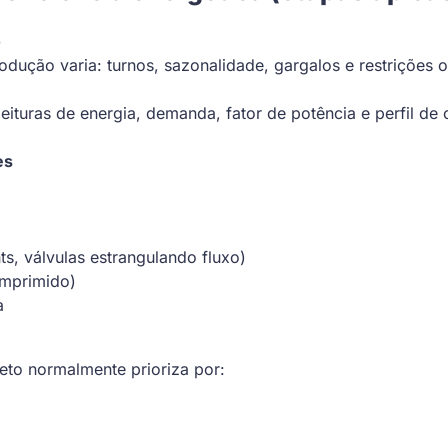
o
ução varia: turnos, sazonalidade, gargalos e restrições o
leituras de energia, demanda, fator de potência e perfil 
es
ts, válvulas estrangulando fluxo)
omprimido)
a
to normalmente prioriza por: