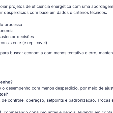
oiar projetos de eficiência energética com uma abordagem
ir desperdícios com base em dados e critérios técnicos.
do processo
economia
sustentar decisões
nsistente (e replicável)
para buscar economia com menos tentativa e erro, mantend
mpenho?
r) o desempenho com menos desperdício, por meio de ajust
tos?
 de controle, operação, setpoints e padronização. Trocas 
), comparando consumo antes e depois, levando em conta