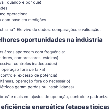
vai, quando e por quê)
ades
isco operacional
dos com base em medições
“achismo”. Ele vive de dados, comparações e validação.
lhores oportunidades na indústria
mas áreas aparecem com frequência:
adores, compressores, esteiras)
ssiva, controles inadequados)
, operação fora de faixa)
 controle, excesso de potência)
ultâneas, operação fora do necessário)
étricos geram perdas ou instabilidades)
as” e mais em ajustes de operação, controle e padroniza
eficiência energética (etapas típica