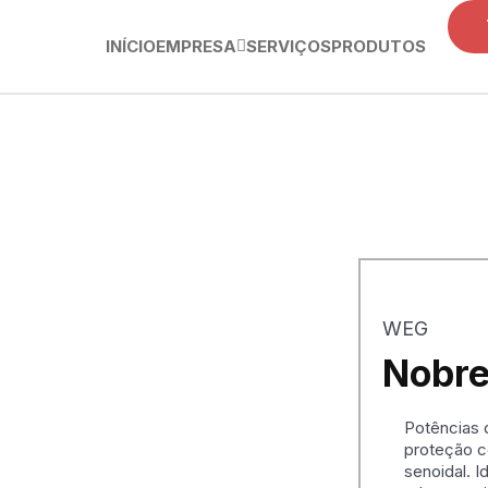
INÍCIO
EMPRESA
SERVIÇOS
PRODUTOS
WEG
Nobre
Potências d
proteção co
senoidal. I