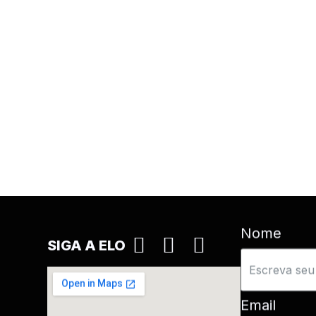
Nome
SIGA A ELO
Email